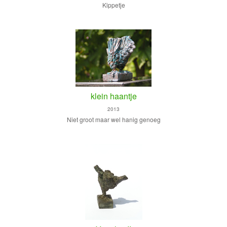
Kippetje
klein haantje
2013
Niet groot maar wel hanig genoeg