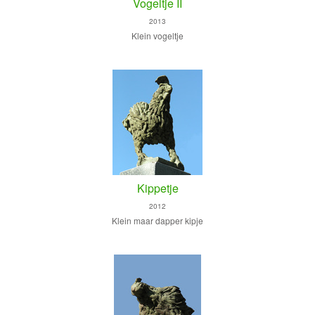
Vogeltje II
2013
Klein vogeltje
Kippetje
2012
Klein maar dapper kipje