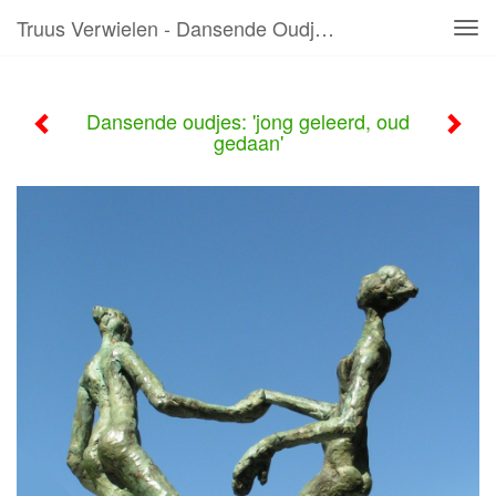
Truus Verwielen - Dansende Oudjes: 'jong Geleerd, Oud Gedaan'
Tog
navi
Dansende oudjes: 'jong geleerd, oud
gedaan'